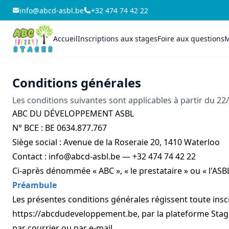
info@abcd-asbl.be
+32 474 74 42 22
Accueil
Inscriptions aux stages
Foire aux questions
M
Conditions générales
Les conditions suivantes sont applicables à partir du 22
ABC DU DÉVELOPPEMENT ASBL
N° BCE : BE 0634.877.767
Siège social : Avenue de la Roseraie 20, 1410 Waterloo
Contact :
info@abcd-asbl.be
— +32 474 74 42 22
Ci-après dénommée « ABC », « le prestataire » ou « l'ASBL
Préambule
Les présentes conditions générales régissent toute inscri
https://abcdudeveloppement.be
, par la plateforme Sta
par courrier ou par e-mail.