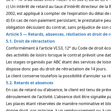
c) Un intérêt de retard au taux d'intérêt directeur de l
2002, est appliqué à compter de l'expiration du délai de 
d) En cas de non-paiement persistant, le prestataire peu
obligation découlant du contrat, sans préjudice de son
Article 5 — Retards, absences, résiliation et droit de 
5.1. Droit de rétractation
Conformément à l'article VI.53, 12° du Code de droit éco
des activités de loisirs lorsque le contrat prévoit une d
Les stages organisés par ABC étant des services de loisirs
dispose donc pas du droit de rétractation de 14 jours.
Le client conserve toutefois la possibilité d'annuler sa ré
5.2. Retards et absences
En cas de retard ou d'absence, le client est tenu de pré
déroulement de l'activité. L'absence doit être signalée p
Les places étant réservées de manière nominative et bl
donne droit, par principe, à un remboursement ou à une