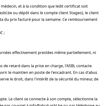
édecin, et à la condition que ledit certificat soit
asbl.be
ou dépôt dans le compte client Stageo), le client
ta du prix facturé pour la semaine. Ce remboursement
C ;
es journées effectivement prestées même partiellement, ni
cas de retard dans la prise en charge, l'ASBL contacte
ouvrir le maintien en poste de l'encadrant. En cas d'abus
ve le droit, dans l'intérêt de la sécurité du mineur, de
mpte. Le client se connecte à son compte, sélectionne la
ée par courriel à
info@abcd-asbl.be
ou par téléphone au