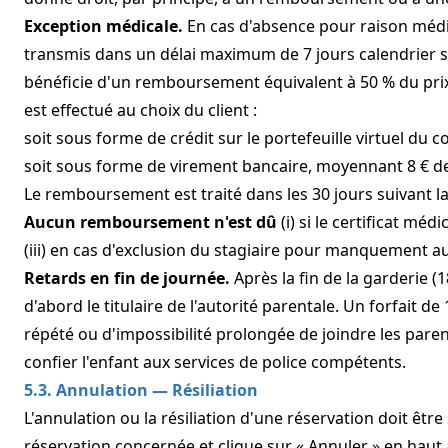
Exception médicale.
En cas d'absence pour raison médica
transmis dans un délai maximum de 7 jours calendrier su
bénéficie d'un remboursement équivalent à 50 % du pri
est effectué au choix du client :
soit sous forme de crédit sur le portefeuille virtuel du c
soit sous forme de virement bancaire, moyennant 8 € de
Le remboursement est traité dans les 30 jours suivant la 
Aucun remboursement n'est dû
(i) si le certificat mé
(iii) en cas d'exclusion du stagiaire pour manquement au
Retards en fin de journée.
Après la fin de la garderie (
d'abord le titulaire de l'autorité parentale. Un forfait 
répété ou d'impossibilité prolongée de joindre les paren
confier l'enfant aux services de police compétents.
5.3. Annulation — Résiliation
L'annulation ou la résiliation d'une réservation doit êtr
réservation concernée et clique sur « Annuler » en haut 