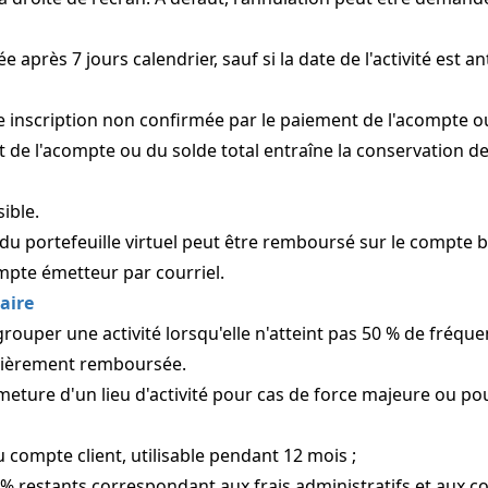
ès 7 jours calendrier, sauf si la date de l'activité est ant
e inscription non confirmée par le paiement de l'acompte ou
 de l'acompte ou du solde total entraîne la conservation de l
ible.
 du portefeuille virtuel peut être remboursé sur le compte b
ompte émetteur par courriel.
aire
egrouper une activité lorsqu'elle n'atteint pas 50 % de fréqu
 entièrement remboursée.
meture d'un lieu d'activité pour cas de force majeure ou po
u compte client, utilisable pendant 12 mois ;
% restants correspondant aux frais administratifs et aux coû