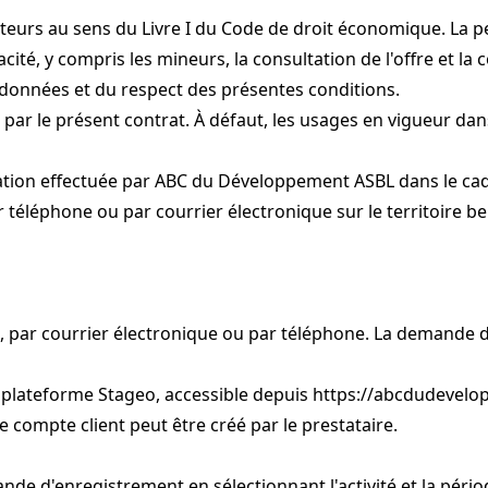
urs au sens du Livre I du Code de droit économique. La pe
cité, y compris les mineurs, la consultation de l'offre et la
s données et du respect des présentes conditions.
 par le présent contrat. À défaut, les usages en vigueur dans
tation effectuée par ABC du Développement ASBL dans le cad
r téléphone ou par courrier électronique sur le territoire bel
gne, par courrier électronique ou par téléphone. La demande d
a plateforme Stageo, accessible depuis
https://abcdudevelo
le compte client peut être créé par le prestataire.
demande d'enregistrement en sélectionnant l'activité et la pér