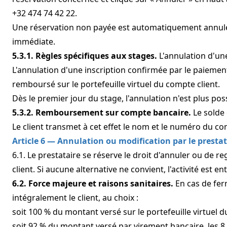
+32 474 74 42 22.
Une réservation non payée est automatiquement annulée apr
immédiate.
5.3.1. Règles spécifiques aux stages.
L'annulation d'un
L'annulation d'une inscription confirmée par le paiement
remboursé sur le portefeuille virtuel du compte client.
Dès le premier jour du stage, l'annulation n'est plus poss
5.3.2. Remboursement sur compte bancaire.
Le solde
Le client transmet à cet effet le nom et le numéro du c
Article 6 — Annulation ou modification par le prestat
6.1. Le prestataire se réserve le droit d'annuler ou de r
client. Si aucune alternative ne convient, l'activité est
6.2. Force majeure et raisons sanitaires.
En cas de fer
intégralement le client, au choix :
soit 100 % du montant versé sur le portefeuille virtuel d
soit 92 % du montant versé par virement bancaire, les 8 