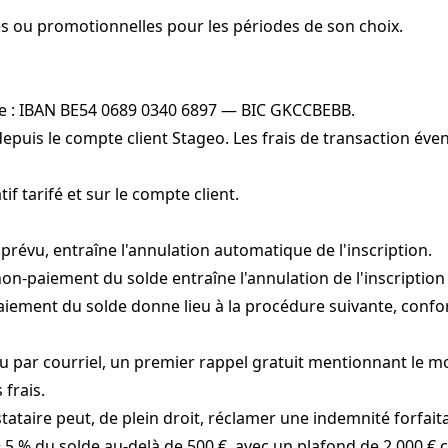
es ou promotionnelles pour les périodes de son choix.
ire : IBAN BE54 0689 0340 6897 — BIC GKCCBEBB.
e depuis le compte client Stageo. Les frais de transaction év
f tarifé et sur le compte client.
 prévu, entraîne l'annulation automatique de l'inscription.
, le non-paiement du solde entraîne l'annulation de l'inscriptio
on-paiement du solde donne lieu à la procédure suivante, confo
ou par courriel, un premier rappel gratuit mentionnant le mon
frais.
stataire peut, de plein droit, réclamer une indemnité forfaitai
 + 5 % du solde au-delà de 500 €, avec un plafond de 2 000 € 