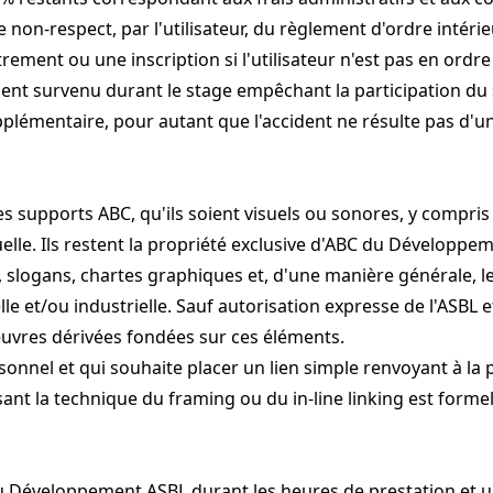
e non-respect, par l'utilisateur, du règlement d'ordre intér
ement ou une inscription si l'utilisateur n'est pas en ordr
dent survenu durant le stage empêchant la participation du 
pplémentaire, pour autant que l'accident ne résulte pas d'
s supports ABC, qu'ils soient visuels ou sonores, y compris 
uelle. Ils restent la propriété exclusive d'ABC du Développe
, slogans, chartes graphiques et, d'une manière générale, l
elle et/ou industrielle. Sauf autorisation expresse de l'ASBL e
'œuvres dérivées fondées sur ces éléments.
personnel et qui souhaite placer un lien simple renvoyant à la
lisant la technique du framing ou du in-line linking est form
 du Développement ASBL durant les heures de prestation et 