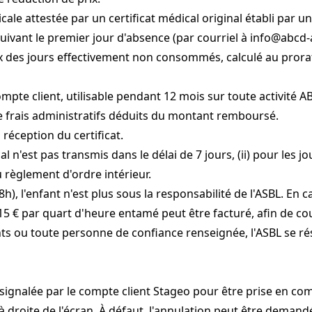
le attestée par un certificat médical original établi par un m
ivant le premier jour d'absence (par courriel à
info@abcd-
x des jours effectivement non consommés, calculé au prora
ompte client, utilisable pendant 12 mois sur toute activité AB
 frais administratifs déduits du montant remboursé.
réception du certificat.
dical n'est pas transmis dans le délai de 7 jours, (ii) pour l
 règlement d'ordre intérieur.
18h), l'enfant n'est plus sous la responsabilité de l'ASBL. En 
de 15 € par quart d'heure entamé peut être facturé, afin de c
ts ou toute personne de confiance renseignée, l'ASBL se réser
e signalée par le compte client Stageo pour être prise en co
à droite de l'écran. À défaut, l'annulation peut être demand