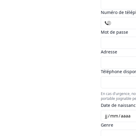
Numéro de télé
Mot de passe
Adresse
Téléphone dispon
En cas d'urgence, n
portable joignable p
Date de naissanc
jj
/
mm
/
aaaa
Genre