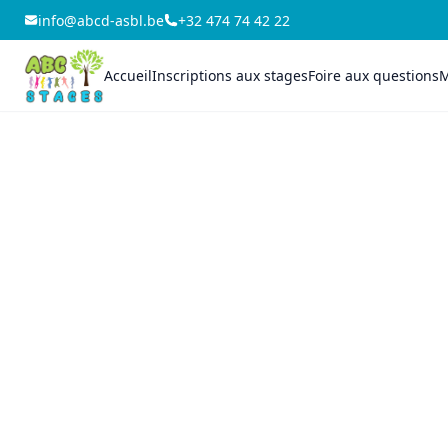
info@abcd-asbl.be
+32 474 74 42 22
Accueil
Inscriptions aux stages
Foire aux questions
M